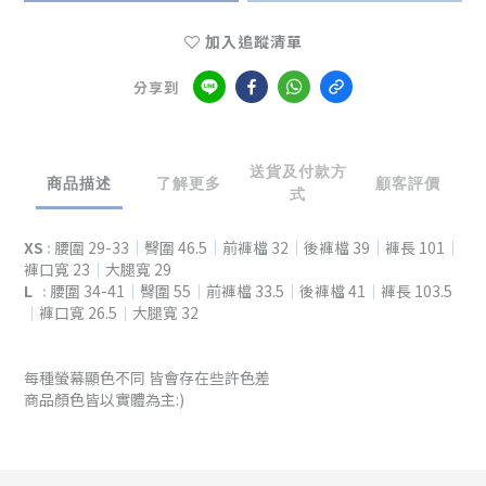
加入追蹤清單
分享到
送貨及付款方
商品描述
了解更多
顧客評價
式
XS
:
腰圍 29-33
｜
臀圍 46.5
｜
前褲檔 32
｜
後褲檔 39
｜
褲長 101
｜
褲口寬 23
｜
大腿寬 29
L
:
腰圍 34-41
｜
臀圍 55
｜
前褲檔 33.5
｜
後褲檔 41
｜
褲長 103.5
｜
褲口寬 26.5
｜
大腿寬 32
每種螢幕顯色不同 皆會存在些許色差
商品顏色皆以實體為主:)