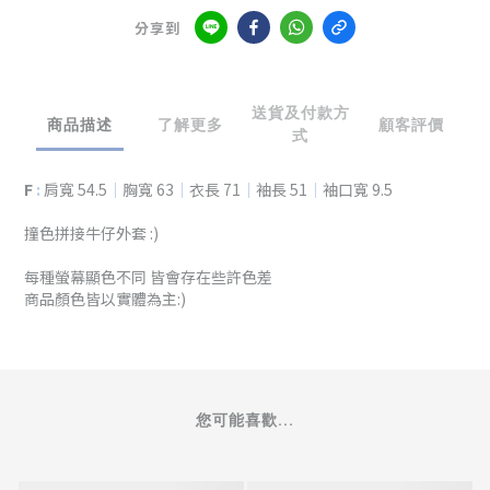
分享到
送貨及付款方
商品描述
了解更多
顧客評價
式
F
:
肩寬 54.5
｜
胸寬 63
｜
衣長 71
｜
袖長 51
｜
袖口寬 9.5
撞色拼接牛仔外套
:)
每種螢幕顯色不同 皆會存在些許色差
商品顏色皆以實體為主:)
您可能喜歡...