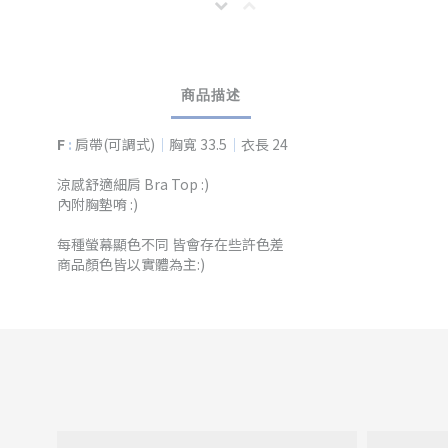
商品描述
F
:
肩帶(可調式)
｜
胸寬 33.5
｜
衣長 24
涼感舒適細肩 Bra Top
:)
內附胸墊唷 :)
每種螢幕顯色不同 皆會存在些許色差
商品顏色皆以實體為主:)