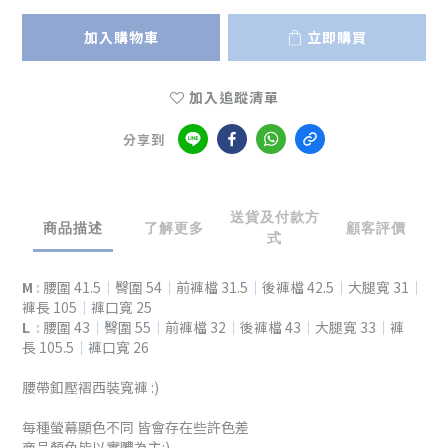
加入購物車
立即購買
加入追蹤清單
分享到
送貨及付款方
商品描述
了解更多
顧客評價
式
M
:
腰圍 41.5
｜
臀圍 54
｜
前褲檔 31.5
｜
後褲檔 42.5
｜
大腿寬 31
｜
褲長 105
｜
褲口寬 25
L
:
腰圍 43
｜
臀圍 55
｜
前褲檔 32
｜
後褲檔 43
｜
大腿寬 33
｜
褲
長 105.5
｜
褲口寬 26
腰帶釦壓褶西裝寬褲 :)
每種螢幕顯色不同 皆會存在些許色差
商品顏色皆以實體為主:)