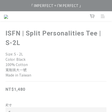
「 IMPERFECT = I'M PERFECT 」
ISFN | Split Personalities Tee |
S-2L
Size: S - 2L
Color: Black
100% Cotton
寬鬆挑大一號
Made in Taiwan
NT$1,480
尺寸