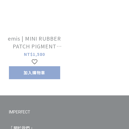
emis | MINI RUBBER
PATCH PIGMENT
BALL CAP
NT$1,580
加入購物車
IMPERFECT
「 關於我們 」